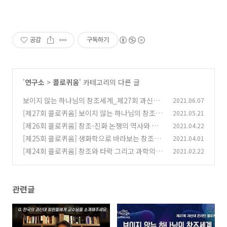
공감
구독하기
'
연구소
>
콜로퀴움
' 카테고리의 다른 글
보이지 않는 하나님의 창조세계_제27회 과신대
2021.06.07
콜로퀴움_강상훈 교수
[제27회 콜로퀴움] 보이지 않는 하나님의 창조세
2021.05.21
(0)
계
[제26회 콜로퀴움] 창조-진화 논쟁의 역사와 쟁
2021.04.22
(0)
점
[제25회 콜로퀴움] 생화학으로 바라보는 창조세
2021.04.01
(0)
계
[제24회 콜로퀴움] 창조와 타락 그리고 과학의 도
2021.02.22
(0)
전
(0)
관련글