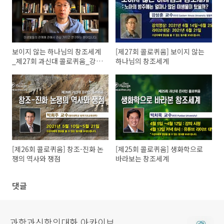
보이지 않는 하나님의 창조세계
[제27회 콜로퀴움] 보이지 않는
_제27회 과신대 콜로퀴움_강상
하나님의 창조세계
훈 교수
[제26회 콜로퀴움] 창조-진화 논
[제25회 콜로퀴움] 생화학으로
쟁의 역사와 쟁점
바라보는 창조세계
댓글
과학과신학의대화 아카이브