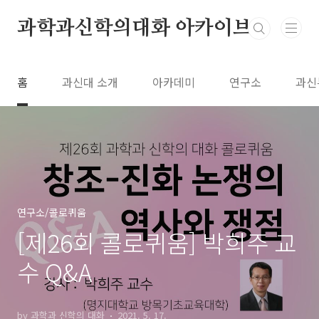
본문 바로가기
과학과신학의대화 아카이브
홈
과신대 소개
아카데미
연구소
과신
연구소/콜로퀴움
[제26회 콜로퀴움] 박희주 교
수 Q&A
by 과학과 신학의 대화
2021. 5. 17.