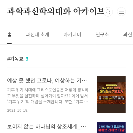
본문 바로가기
과학과신학의대화 아카이브
홈
과신대 소개
아카데미
연구소
과신
기독교
3
예상 못 했던 코로나, 예상하는 기후위기_29회 콜로퀴움_김진수 박사
기후 위기 시대에 그리스도인들은 어떻게 생각하
고 무엇을 실천하며 살아가야 할까요? 이에 앞서
'기후 위기'의 개념을 소개합니다. 또한, '기후 변
화'/'기후 변동'/'지구 온난화', 이 언어들은 각각
2021. 10. 18.
어떤 의미의 차이를 가지는지 살펴보며 논의를
전개합니다. 우리의 실생활에 너무나 밀접하게
맞닿아 있는 기후 문제, 관심 있는 모든 분을 초청
보이지 않는 하나님의 창조세계_강상훈 교수_27회 콜로퀴움
합니다. [ 수강신청 바로가기 ] * 수강신청 기간 :