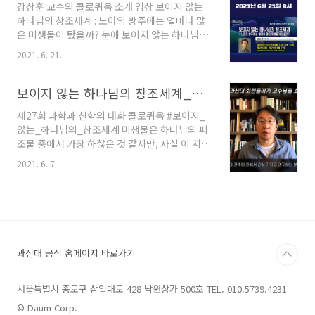
강상훈 교수의 콜로퀴움 소개 영상 보이지 않는
~ 2021년 11월 1일까지 * 영상시청 기간 : 2021
하나님의 창조세계 : 노아의 방주에는 얼마나 많
년 10월 25일(월) ~ 11월 8일(월) * 라이브 대담 :
은 미생물이 탔을까? 눈에 보이지 않는 하나님을
2021년 10월 29일(금) 저녁 8시, 유튜브 * 수강
묵상하고 고백하는 그리스도인은 어떤 면에서 눈
신청을 하시면 이메일을 통해 영상을 볼 수 있는
2021. 6. 21.
에 보이지 않는 미생물들을 생각하고 연구하는
링크를 보내드립니다. * 등록비 : 5..
미생물학자와 닮은 면이 있습니다. 미생물은 하
나님의 피조물 중에서 가장 하찮은 것 같지만, 사
보이지 않는 하나님의 창조세계_제27회 과신대 콜로퀴움_강상훈 교수
실 이 지구의 생명 현상을 시작했고, 지금도 우리
제27회 과학과 신학의 대화 콜로퀴움 #보이지_
의 삶을 유지하고 있는 생명체입니다. 또한 인류
않는_하나님의_창조세계 미생물은 하나님의 피
가 지구 생태계에 큰 피해를 주고 있는 현실과 비
조물 중에서 가장 하찮은 것 같지만, 사실 이 지구
교하자면, 오히려 미생물은 진정한 창조의 동역
의 생명 현상을 시작했고, 지금도 우리의 삶을 유
자가 아닐까요? 이번 콜로퀴움에서는 강상훈 교
2021. 6. 7.
지하고 있는 생명체입니다. 또한 인류가 지구 생
수님으로부터 미생물의 신비로운 세계를 소개받
태계에 큰 피해를 주고 있는 현실과 비교하자면,
고, 오늘날 미생물에 대한 연구가 어떻게 활용되
오히려 미생물은 진정한 창조의 동역자가 아닐까
고 있는지를 살펴봅니다. [수강신청 바로가기] *
요? 이번 콜로퀴움에서는 강상훈 교수님으로부
수강신청 기간: ..
터 미생물의 신비로운 세계를 소개받고, 오늘날
미생물에 대한 연구가 어떻게 활용되고 있는지를
과신대 공식 홈페이지 바로가기
살펴봅니다. ✔ 콜로퀴움 수강 신청 하기 * 수강
신청 기간: 6월 23일(수) 12시까지 * 영상시청 기
간: 6월 14일~6월 25일(금) * 라이브 대담: 6월
서울특별시 종로구 삼일대로 428 낙원상가 500호 TEL. 010.5739.4231
21일 저녁 8시 (유튜브) * 등록비: 5,000원 (과신
© Daum Corp.
대 정회원, 청소년은 무료)..