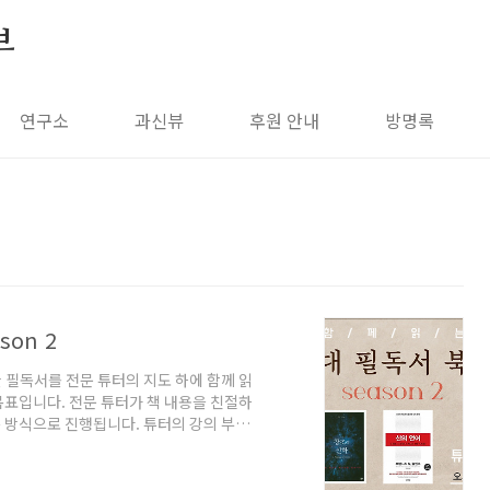
브
연구소
과신뷰
후원 안내
방명록
on 2
 필독서를 전문 튜터의 지도 하에 함께 읽
 목표입니다. 전문 튜터가 책 내용을 친절하
 방식으로 진행됩니다. 튜터의 강의 부분
드리니 스스로 복습을 할 수도 있습니다. ◆
 강의, 격주 모임, 한 달에 한권, 3개월 간
박영식, (동연) - 프랜시스 콜린스, (김영사)