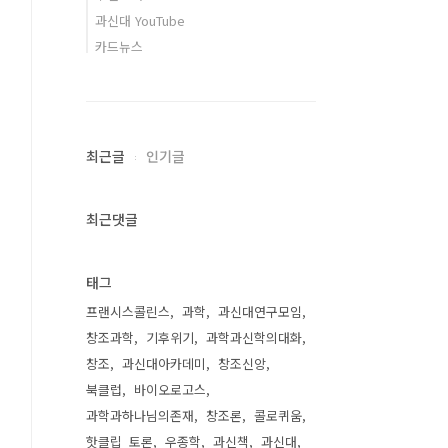
과신대 YouTube
카드뉴스
최근글
인기글
최근댓글
태그
프랜시스콜린스
과학
과신대연구모임
창조과학
기후위기
과학과신학의대화
창조
과신대아카데미
창조신앙
북클럽
바이오로고스
과학과하나님의존재
창조론
콜로퀴움
핫클립_토론
우종학
과신책
과신대