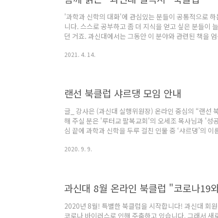
'과학과 신학의 대화'에 관심있는 분들이 공통적으로 하는
니다. 스스로 공부하고 좀 더 지식을 얻고 싶은 분들이
던 거죠. 과신대에서는 그동안 이 분야와 관련된 책을 
이런 책을 함께 읽고 소개받는 모임이 있으면 좋겠다는 
2021. 4. 14.
에서는 "함께 읽는 과신대 필독서"라는 북클럽을 개설
튜터의 지도 하에 함께 읽는 독서 모임입니다. 3개월 동
튜터가 책 내용을 친절하게 설명하고 해설해 드리고 참
니다. 튜터의 강의 부분은 녹화를 해서 나중..
랜선 북클럽 샤르댕 모임 안내
글_ 강사은 (과신대 실행위원장) 온라인 중심의 “랜선 
해 주실 분은 '루터교 팔복교회'의 오세조 목사님과 '성
심 끝에 과학과 신학을 두루 걸친 인물 중 ‘샤르댕’의
요. 이름을 정한 김에 샤르댕이 누구인지를 다뤄보아야 
2020. 9. 9.
본서로 2회에 걸쳐 '1. 샤르댕은 누구인가?' '2. 샤르
세조 목사님께서 해주셨습니다. 2번(8월, 9월이나 10월
도를 갖고, 다음 책은 리처드 스윈번의 “신은 존재하는가
상용 부제님께서 다뤄 주시..
과신대 8월 온라인 북클럽 "코로나19
2020년 8월! 특별한 북클럽을 시작합니다! 과신대 
코로나 바이러스로 인해 주춤하고 있습니다. 그래서 새