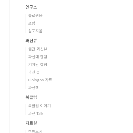
연구소
콜로퀴움
포럼
심포지움
과신뷰
월간 과신뷰
과신대 칼럼
기자단 칼럼
과신 Q
Biologos 자료
과신책
북클럽
북클럽 이야기
과신 Talk
자료실
추천도서