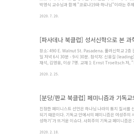
박영식 교수님과 함께 "코로나19와 하나님"이라는 주
다. 각자 집에서 책을 읽고 온라인으로 정해진 시간에 
2020. 7. 20.
습니다. 책은 혼자서 읽지만, 생각은 함께 나눌수 있습니
여러분을 초대합니다. 참가신청: bit.ly/2WzgXWk
2020년 8월! 특별한 북클럽을 시작합니다! 박영식 교
로 2회에 걸쳐 온라인 북클럽을 진행합..
[파사데나 북클럽] 성서신학으로 본 과학
장소: 490 E. Walnut St. Pasadena. 풀러신학교 
일 저녁 6시 30분 - 9시 30분. 참석자: 신웅길 (leadin
재석, 김영웅, 이상 7명. 교재 1: Ernst Troeltsch 저, "R
Historical and Dogmatic Method in Thelology 
2020. 2. 25.
Finkelstein and Neil Asher Silberman, "The Bi
Introduction, and Chapter 1-5 (Chapter 1-2: 전
[분당/판교 북클럽] 페미니즘과 기독교
진정한 페미니스트 선언은 하나님 나라의 통치 질서를 선
되기 때문이다. 기독교 안에서의 페미니즘은 여성주의 
성하기’가 뜨거운 이슈다. 사회주의 기독교 페미니즘은
의 대상으로 본다. 저자는 ‘재해석 이상의 해석학’의 입
2020. 2. 18.
가 聖經(성경)의 “경”자인 ‘세로실’을 단서로 성경은 