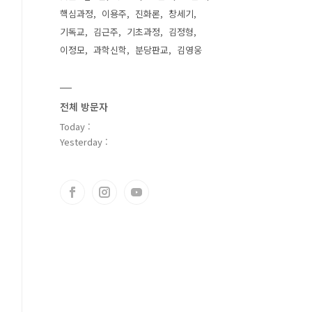
핵심과정
이용주
진화론
창세기
기독교
김근주
기초과정
김정형
이정모
과학신학
분당판교
김영웅
전체 방문자
Today :
Yesterday :