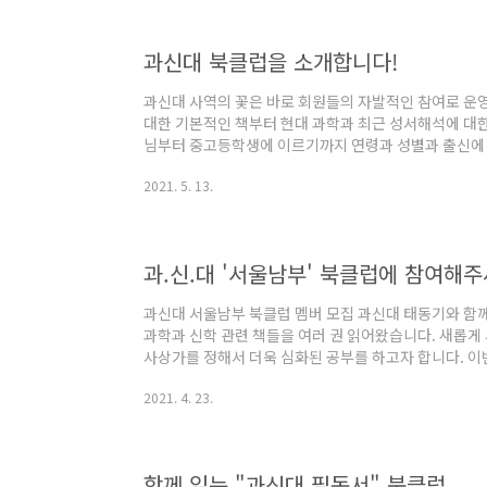
🔸 진행순서 - 튜터의 강의 (60분), 강의 후 질문 및 토론 (
과신대 북클럽을 소개합니다!
과신대 사역의 꽃은 바로 회원들의 자발적인 참여로 운
대한 기본적인 책부터 현대 과학과 최근 성서해석에 대
님부터 중고등학생에 이르기까지 연령과 성별과 출신에 
토론합니다. 현재 진행되고 있는 북클럽을 소개합니다. 
2021. 5. 13.
다. 지역에 상관없이 북클럽에 참여하실 수 있습니다. 
하게 안내해드립니다. [서울남부 북클럽] 맥스래스 함께 읽기 
리스터 맥그래스, 북클럽지기: scitheo.office@gmail.c
북클럽] 예수평전..
과.신.대 '서울남부' 북클럽에 참여해주
과신대 서울남부 북클럽 멤버 모집 과신대 태동기와 함
과학과 신학 관련 책들을 여러 권 읽어왔습니다. 새롭게
사상가를 정해서 더욱 심화된 공부를 하고자 합니다. 
'알리스터 맥그래스'의 책을 집중적으로 읽을 예정입니다. 
2021. 4. 23.
모임: 5월 26일) _ 알리스터 맥그래스의 지성적 회심 (생명
_ 우주, 하나님 지으신 모든 세계 (복있는사람) _ 인간, G
조율된 우주 (IVP) _ 책의 성격에 따라 발제자를 정해서 
함께 읽는 "과신대 필독서" 북클럽