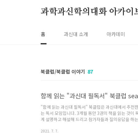
본문 바로가기
과학과신학의대화 아카이
홈
과신대 소개
아카데미
북클럽/북클럽 이야기
87
함께 읽는 "과신대 필독서" 북클럽 seas
"함께 읽는 과신대 필독서" 북클럽은 과신대에서 추천한
는 독서 모임입니다. 3개월 동안 3권의 책을 읽는 것이
게 설명하고 해설해 드리고 참가자들과 질의응답을 하는
은 녹화를 해서 나중에 일정 기간 다시 볼 수 있도록 해
2021. 7. 7.
[수강신청 바로가기] ◆ 🔸 진행방식 - 온라인 ZOOM으로
진행 🔸 함께 읽을 책 - 제럴드 라우, (새물결플러스) - 