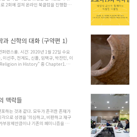
제로 2회에 걸쳐 온라인 북클럽을 진행합니
만나 서로의 생각을 나누는 시간으로 준비했
다. 따로 또 같이, 과신대 온라인 북클럽에
 과신대 온라인 북클럽 "코로나와 하나님"
수님과 함께 "코로나와 하나님"이라는 주제
과 신학의 대화 (구약편 1)
2층 컨퍼런스룸. 시간: 2020년 1월 22일 수요
g), 이선주, 전계도, 신폴, 임택규, 박찬민, 이
eligion in History" 중 Chapter1.
(1898) (신웅길) 교재 2: Israel
ble Unearthed," Prologue,
계도,..
의 맥락들
포하는 것과 같다. 모두가 존귀한 존재가
시각으로 성경을 ‘의심하고, 비판하고 재구
 가부장제만큼이나 기존의 페미니즘을 해체
장에서 자신의 논지를 전개하고 있다. 저자
시간과 공간을 초월하는 하나님의 계시와 그