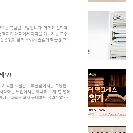
60분) 🔸 수강인원: 20명 (개강 인원 ..
영되는 북클럽 모임입니다. 과학과 신학에
한 책까지 대학에서 과학을 가르치는 교수
상관없이 함께 모여서 즐겁게 책을 읽고
모든 모임은 온라인으로(zoom) 진행됩니
* 북클럽지기에게 이메일을 보내주시면 친절
일시: 5월 26일(수) 저녁 8:00 책: 알
om * 모임안내: bit.ly/3oelFoJ [제주
세요!
께 시작한 서울남부 북클럽에서는 그동안
 시작하는 모임에서는 하나의 주제, 한 명의
이번에는 과학신학자 국내에도 널리 알려진
_ 매월 넷째주 수요일 저녁 8-10시 (첫
의말씀사) / 5월 도서 _ 과학신학 (IVP)
reat Mystery (복있는사람) _ 정교하게
발표를 할수도 있고, 각자 느낀 점을 써 와..