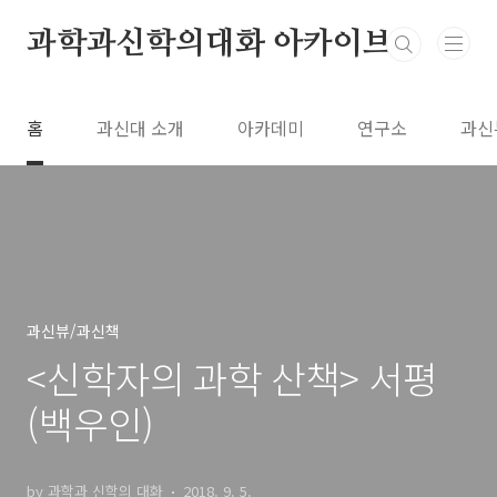
본문 바로가기
과학과신학의대화 아카이브
홈
과신대 소개
아카데미
연구소
과신
과신뷰/과신책
<신학자의 과학 산책> 서평
(백우인)
by 과학과 신학의 대화
2018. 9. 5.