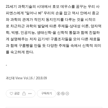
21
세기 과학기술의 시대에서
호모 데우스를
꿈꾸는 우리 사
피엔스에게
“일어나 봐”
우리의 손을 잡고 역사 안에서 종교
와 과학의 관계가 적인지 동지인지를 다루는 것을 시작으
로
차근차근
과학의 발달에 따른 주제들
-
상대성 이론
,
양자역
학
,
빅뱅
,
인공지능
,
생태신학
-
을 신학적 통찰과 함께 친절하
게 설명해주는 저자 김기석
!
구름조각들을 모아 다른 재료들
과 함께 구름빵을 만들 듯 다양한 주제들 속에서 신학적 의미
를 숙고하게 한다
.
-
과신대 View Vol.16 / 2018.09
공감
구독하기