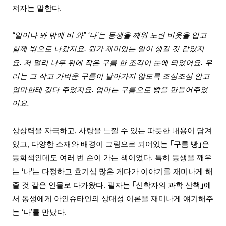
저자는 말한다
.
“일어나 봐
밖에
비 와”
‘
나
’
는 동생을 깨워 노란 비옷을 입고
함께 밖으로 나갔지요
.
뭔가 재미있는 일이 생길 것 같았지
요
.
저 멀리 나무 위에 작은 구름 한 조각이 눈에 띄었어요
.
우
리는 그 작고 가벼운 구름이 날아가지 않도록 조심조심 안고
엄마한테 갖다 주었지요
.
엄마는 구름으로 빵을 만들어주었
어요
.
상상력을 자극하고, 사랑을 느낄 수 있는 따뜻한 내용이 담겨
있고, 다양한 소재와 배경이 그림으로 되어있는
｢
구름 빵
｣
은
동화책인데도 여러 번 손이 가는 책이었다
.
특히 동생을 깨우
는
‘
나
’
는 다정하고 호기심 많은 게다가 이야기를 재미나게 해
줄 것 같은 인물로 다가왔다
.
필자는
｢
신학자의 과학 산책
｣
에
서 동생에게 아인슈타인의 상대성 이론을 재미나게 얘기해주
는
‘
나
’
를 만났다
.