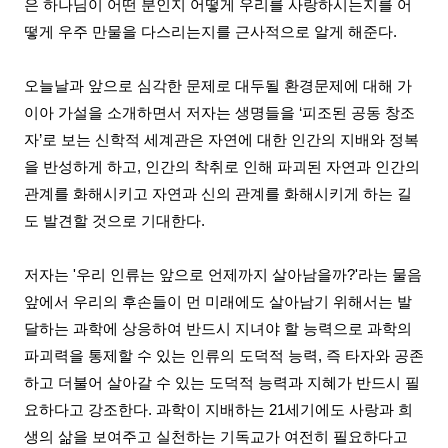
은 하나님이 어떤 분인지 어떻게 우리를 사랑하시는지를 어
떻게
우주 만물을
다스리는지를 근사적으로 알게 해준다
.
오늘날과 앞으로 심각한 문제로 대두될 환경문제에 대해 가
이아 가설을 소개하면서 저자는 생명들을
‘
피조된
공동 창조
자
’
로 보는 신학적 세계관은 자연에 대한 인간의 지배와 정복
을 반성하게 하고, 인간의 착취로 인해 파괴된 자연과 인간의
관계를 화해시키고 자연과 신의 관계를 화해시키게 하는 길
도 발견할 것으로 기대한다
.
저자는 '우리 인류는 앞으로 언제까지
살아남을까
?'
라는
물음
앞에서 우리의 후손들이 먼 미래에도 살아남기 위해서는 발
달하는 과학에 상응하여 반드시
지녀야 할
능력으로 과학의
파괴력을
통제할
수 있는 인류의 도덕적 능력, 즉
타자와 공존
하고 더불어 살아갈 수 있는 도덕적 능력과 지혜가 반드시 필
요하다고 강조한다
.
과학이 지배하는
21
세기에도 사랑과 희
생의 삶을 보여주고 실천하는 기독교가 여전히 필요하다고