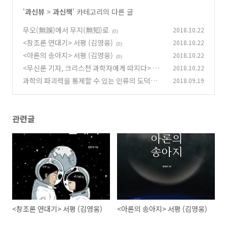
'
과신뷰
>
과신책
' 카테고리의 다른 글
무오(無誤)에서 무지(無知)로
2018.10.22
(0)
<창조론 연대기> 서평 (김영웅)
2018.10.22
(0)
<아론의 송아지> 서평 (김영웅)
2018.10.22
(0)
<무신론 기자, 크리스천 과학자에게 따지다> 서
2018.10.22
평 (김영웅)
과학의 파괴력을 통제할 수 있는 인류의 도덕적
2018.09.19
(0)
능력
(0)
관련글
<창조론 연대기> 서평 (김영웅)
<아론의 송아지> 서평 (김영웅)