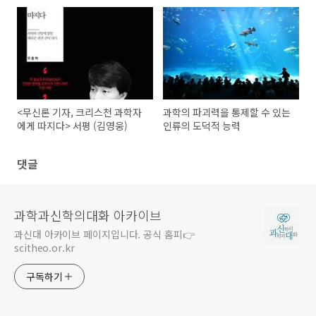
<무신론 기자, 크리스천 과학자
과학의 파괴력을 통제할 수 있는
에게 따지다> 서평 (김영웅)
인류의 도덕적 능력
댓글
과학과신학의대화 아카이브
과신대 아카이브 페이지입니다. 공식 홈피👉
scitheo.or.kr
구독하기