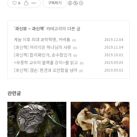
6
구독하기
'
과신뷰
>
과신책
' 카테고리의 다른 글
게놈 이후 최대 과학혁명, 커넥톰
2019.12.04
(0)
[과신책] 어리석은 하나님의 사랑
2019.11.04
(0)
[과신책] 합리화인가, 순수함인가
2019.10.02
(0)
<우종학 교수의 블랙홀 강의>를 읽고
2019.09.05
(0)
[과신책] 겸손: 편견과 오만함을 넘어
2019.09.02
(0)
관련글