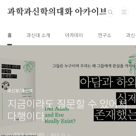
본문 바로가기
과학과신학의대화 아카이브
홈
과신대 소개
아카데미
연구소
과신
과신뷰/과신책
지금이라도 질문할 수 있어서
다행이다.
by 과학과 신학의 대화
2019. 11. 1.