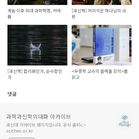
게놈 이후 최대 과학혁명, 커넥
[과신책] 어리석은 하나님의 사
톰
랑
[과신책] 합리화인가, 순수함인
<우종학 교수의 블랙홀 강의>를
가
읽고
댓글
과학과신학의대화 아카이브
과신대 아카이브 페이지입니다. 공식 홈피👉
scitheo.or.kr