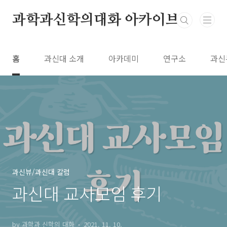
본문 바로가기
과학과신학의대화 아카이브
홈
과신대 소개
아카데미
연구소
과신
과신뷰/과신대 칼럼
과신대 교사모임 후기
by 과학과 신학의 대화
2021. 11. 10.