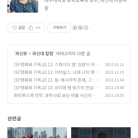
대구대학교 화학교육과 교수, 과신대 자문위
원
공감
구독하기
'
과신뷰
>
과신대 칼럼
' 카테고리의 다른 글
[SF영화와 기독교] 13. 스파이더 맨: 심판이 아닌
2022.01.11
회복을
[SF영화와 기독교] 12. 이터널스: 너와 나의 메타
2021.11.19
(0)
내러티브
[SF영화와 기독교] 11. 듄: 메시아적 존재, 그 여
2021.11.04
(1)
정의 시작
[SF영화와 기독교] 10. 샹치와 텐 링즈의 전설:
2021.10.08
(2)
'전설'의 세계, 탈로
파피루스와 천막: 과학사로 보는 바울 서신의 경
2021.10.05
(1)
제학
(0)
관련글