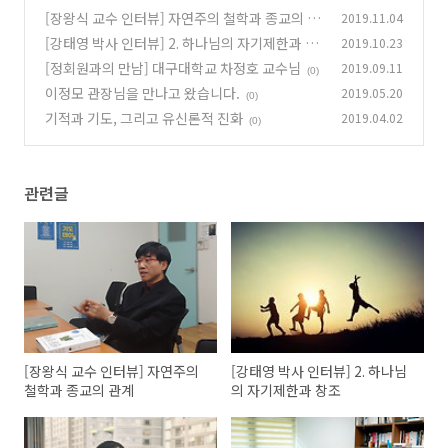
[장왕식 교수 인터뷰] 자연주의 철학과 종교의 관
2019.11.04
계
[강태영 박사 인터뷰] 2. 하나님의 자기제한과 창
2019.10.23
(0)
조
[정회원과의 만남] 대구대학교 차정호 교수님
2019.09.11
(0)
(0)
이정모 관장님을 만나고 왔습니다.
2019.05.20
(0)
기적과 기도, 그리고 유신론적 진화
2019.04.02
(0)
관련글
[장왕식 교수 인터뷰] 자연주의
[강태영 박사 인터뷰] 2. 하나님
철학과 종교의 관계
의 자기제한과 창조