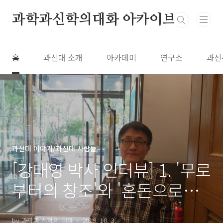
본문 바로가기
과학과신학의대화 아카이브
홈
과신대 소개
아카데미
연구소
과신
과신대 이야기/과신대 사람들
[강태영 박사 인터뷰] 1. '무로
부터의 창조'와 '혼돈으로부
터의 창조'는 모순이 아닙니
by 과학과 신학의 대화
2019. 10. 3.