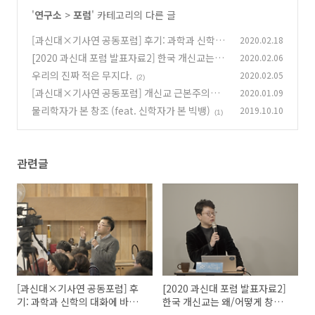
'
연구소
>
포럼
' 카테고리의 다른 글
[과신대×기사연 공동포럼] 후기: 과학과 신학의
2020.02.18
대화에 바란다
[2020 과신대 포럼 발표자료2] 한국 개신교는
2020.02.06
(0)
왜/어떻게 창조과학에 빠졌는가 (김현준 연구원)
우리의 진짜 적은 무지다.
2020.02.05
(2)
(0)
[과신대×기사연 공동포럼] 개신교 근본주의가
2020.01.09
반진화론과 창조과학에 빠진 이유
물리학자가 본 창조 (feat. 신학자가 본 빅뱅)
2019.10.10
(0)
(1)
관련글
[과신대×기사연 공동포럼] 후
[2020 과신대 포럼 발표자료2]
기: 과학과 신학의 대화에 바란
한국 개신교는 왜/어떻게 창조