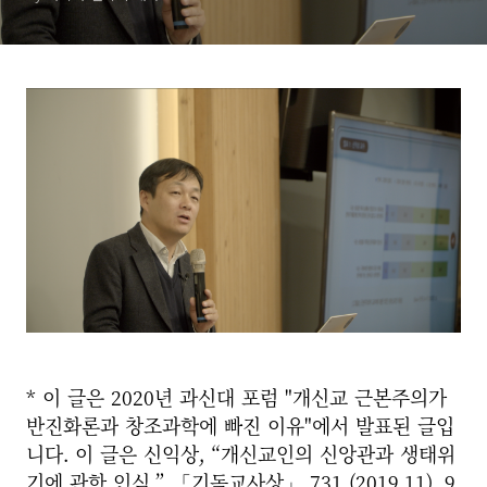
익상 교수)
* 이 글은 2020년 과신대 포럼 "개신교 근본주의가
반진화론과 창조과학에 빠진 이유"에서 발표된 글입
니다. 이 글은 신익상, “개신교인의 신앙관과 생태위
기에 관한 인식,” 「기독교사상」 731 (2019.11), 9