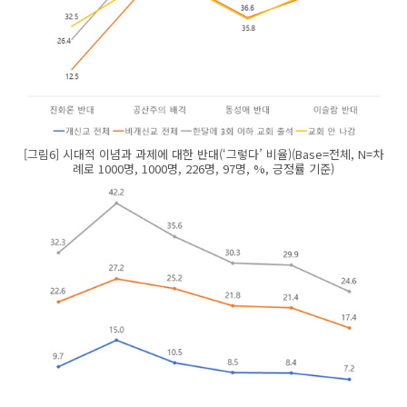
[그림6] 시대적 이념과 과제에 대한 반대(‘그렇다’ 비율)(Base=전체, N=차
례로 1000명, 1000명, 226명, 97명, %, 긍정률 기준)