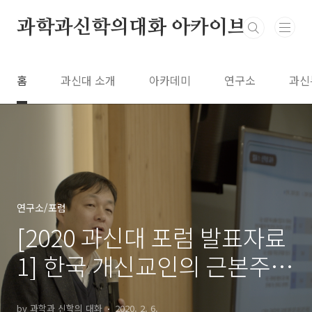
본문 바로가기
과학과신학의대화 아카이브
홈
과신대 소개
아카데미
연구소
과신
연구소/포럼
[2020 과신대 포럼 발표자료
1] 한국 개신교인의 근본주의
신앙관에 관한 인식 조사 (신
by 과학과 신학의 대화
2020. 2. 6.