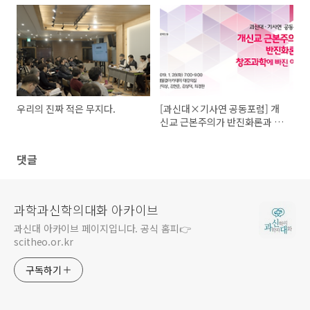
다
과학에 빠졌는가 (김현준 연구
원)
우리의 진짜 적은 무지다.
[과신대×기사연 공동포럼] 개
신교 근본주의가 반진화론과 창
조과학에 빠진 이유
댓글
과학과신학의대화 아카이브
과신대 아카이브 페이지입니다. 공식 홈피👉
scitheo.or.kr
구독하기